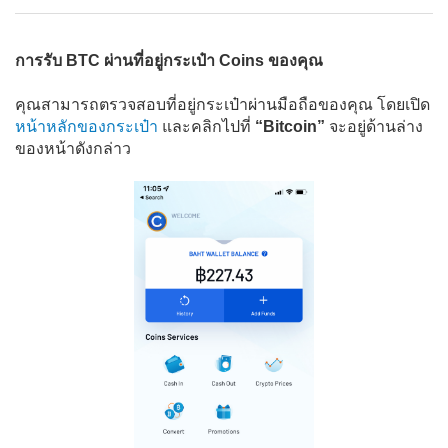
วิธีรับ BTC จากกระเป๋านอกเข้ากระเป๋า coins ของฉัน
วิธีเรียกดูประวัติธุรกรรม
การรับ BTC ผ่านที่อยู่กระเป๋า Coins ของคุณ
ฉันจะสามารถดูที่อยู่กระเป๋าได้จากไหน?
ทำไมยอดคงเหลือ (เป็นเงินบาท) ในกระเป๋าถึงเปลี่ยนแปลงตลอด
คุณสามารถตรวจสอบที่อยู่กระเป๋าผ่านมือถือของคุณ โดยเปิด
เวลา
หน้าหลักของกระเป๋า
และคลิกไปที่
“Bitcoin”
จะอยู่ด้านล่าง
ฉันจะตรวจสอบธุรกรรมบิทคอยน์บน Blockchain.info ได้อย่างไร?
ของหน้าดังกล่าว
หลังจากได้ทำการโอนบิทคอยน์ออก หรือ รับบิทคอยน์มายังกระเป๋า
สตางค์ ต้องใช้เวลานานเท่าไหร่ในการอัพเดตยอดในกระเป๋า?