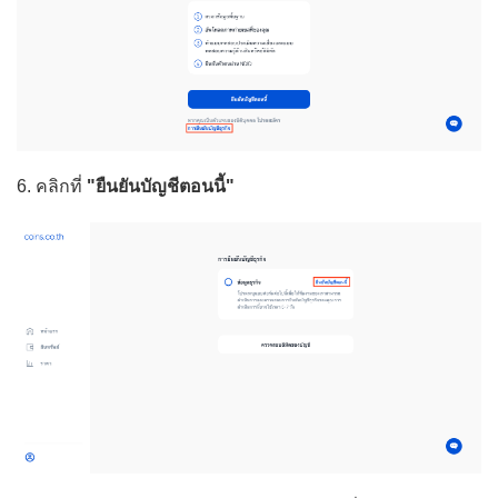
6. คลิกที่
"ยืนยันบัญชีตอนนี้"