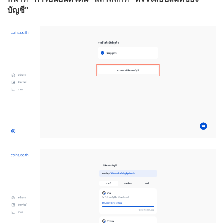
บัญชี"