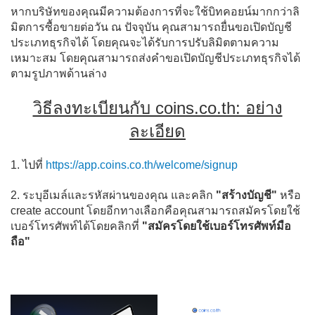
วิธีดำเนินการยืนยันตัวตนผ่านระบบ NDID ให้เสร็จสมบูรณ์
หากบริษัทของคุณมีความต้องการที่จะใช้บิทคอยน์มากกว่าลิ
ทำไมการขอเพิ่มลิมิตการใช้งานของฉันจึงถูกปฏิเสธ?
มิตการซื้อขายต่อวัน ณ ปัจจุบัน คุณสามารถยื่นขอเปิดบัญชี
ประเภทธุรกิจได้ โดยคุณจะได้รับการปรับลิมิตตามความ
แบบประเมินความเสี่ยงในการลงทุนคืออะไร?
เหมาะสม โดยคุณสามารถส่งคำขอเปิดบัญชีประเภทธุรกิจได้
ข้อกำหนดและเงื่อนไขแบบประเมินความเสี่ยง
ตามรูปภาพด้านล่าง
การประเมินคะแนนความเสี่ยง
วิธีลงทะเบียนกับ coins.co.th: อย่าง
ทำไมต้องเชื่อมบัญชีธนาคาร
ละเอียด
See more »
1. ไปที่
https://app.coins.co.th/welcome/signup
2. ระบุอีเมล์และรหัสผ่านของคุณ และคลิก
"สร้างบัญชี"
หรือ
create account โดยอีกทางเลือกคือคุณสามารถสมัครโดยใช้
เบอร์โทรศัพท์ได้โดยคลิกที่
"สมัครโดยใช้เบอร์โทรศัพท์มือ
ถือ"